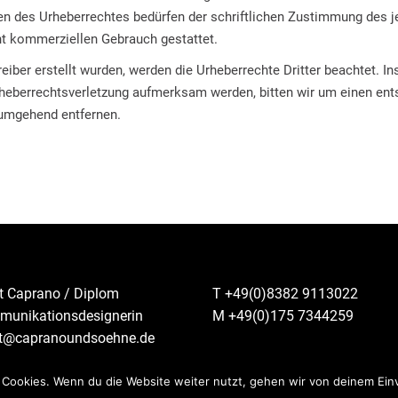
en des Urheberrechtes bedürfen der schriftlichen Zustimmung des j
cht kommerziellen Gebrauch gestattet.
reiber erstellt wurden, werden die Urheberrechte Dritter beachtet. I
Urheberrechtsverletzung aufmerksam werden, bitten wir um einen e
 umgehend entfernen.
it Caprano / Diplom
T +49(0)8382 9113022
unikationsdesignerin
M +49(0)175 7344259
it@capranoundsoehne.de
 Cookies. Wenn du die Website weiter nutzt, gehen wir von deinem Ein